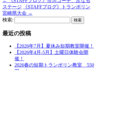
←
《STAFFブログ》市川コーチ、次なる
ステージ
《STAFFブログ》トランポリン
宮崎県大会
→
検索:
最近の投稿
【2026年7月】夏休み短期教室開催！
【2026年4月-5月】土曜日体験会開
催！
2026春の短期トランポリン教室 550
円～！
２校同時開催！お友達紹介キャンペ
ーン✨
【2025年9月】イアストランポリンス
クール 体験会のお知らせ
カテゴリー
STAFFブログ
(180)
イアスFSCお知らせ
(74)
バッジテスト・トレーニング
(2)