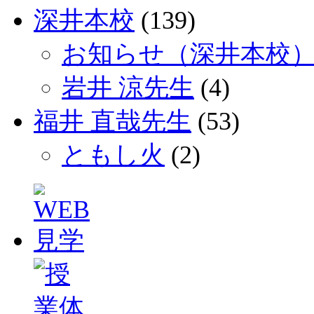
深井本校
(139)
お知らせ（深井本校
岩井 涼先生
(4)
福井 直哉先生
(53)
ともし火
(2)