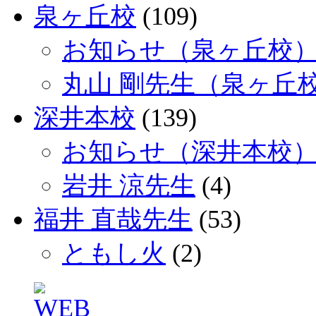
泉ヶ丘校
(109)
お知らせ（泉ヶ丘校
丸山 剛先生（泉ヶ丘
深井本校
(139)
お知らせ（深井本校
岩井 涼先生
(4)
福井 直哉先生
(53)
ともし火
(2)