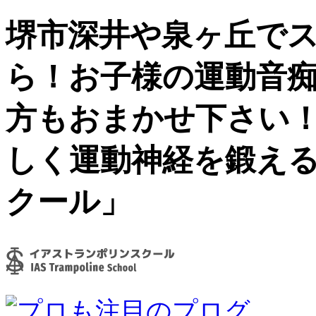
堺市深井や泉ヶ丘で
ら！お子様の運動音
方もおまかせ下さい
しく運動神経を鍛え
クール」